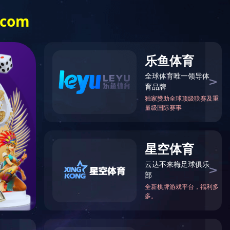
内搜索
廉洁国投
江南官方网站
（中国）
您的位置：首页 > 新闻中心
新闻中心
公司要闻
企业动态